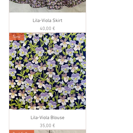
Lila-Viola Skirt
価格
40,00 €
New
Lila-Viola Blouse
価格
35,00 €