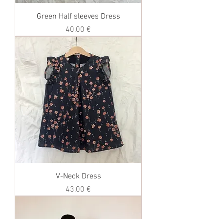
Green Half sleeves Dress
価格
40,00 €
V-Neck Dress
価格
43,00 €