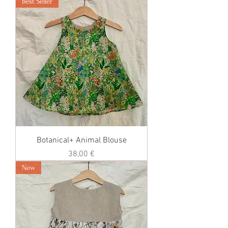
Best Seller
Botanical+ Animal Blouse
価格
38,00 €
New