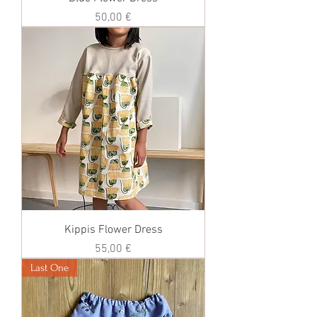
価格
50,00 €
Kippis Flower Dress
価格
55,00 €
Last One