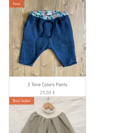
New
2 Tone Colors Pants
価格
25,00 €
Best Seller