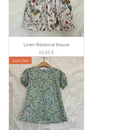
Linen-Botanical blouse
価格
40,00 €
Last One