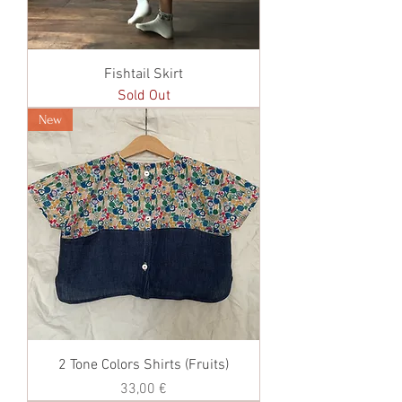
Fishtail Skirt
Sold Out
New
2 Tone Colors Shirts (Fruits)
価格
33,00 €