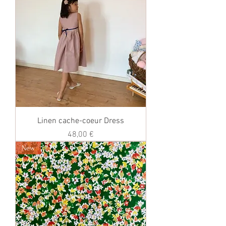
Linen cache-coeur Dress
価格
48,00 €
New