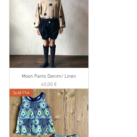
Moon Pants Denim/ Linen
価格
40,00 €
Sold Out