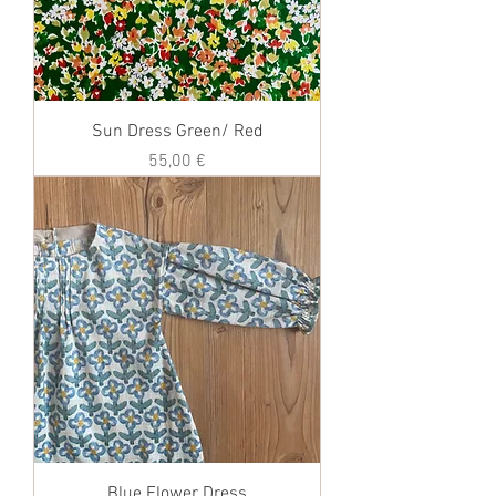
Sun Dress Green/ Red
価格
55,00 €
Blue Flower Dress