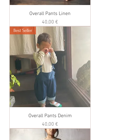
Overall Pants Linen
価格
40,00 €
Best Seller
Overall Pants Denim
価格
40,00 €