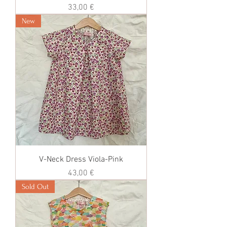
価格
33,00 €
New
V-Neck Dress Viola-Pink
価格
43,00 €
Sold Out