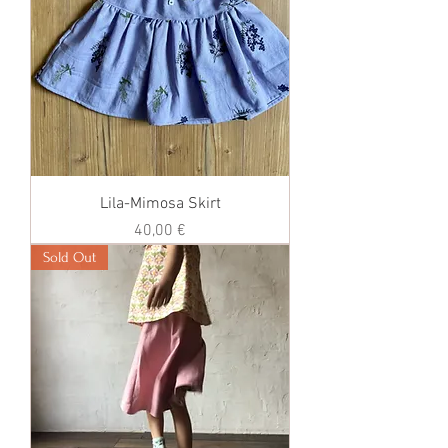
Lila-Mimosa Skirt
価格
40,00 €
Sold Out