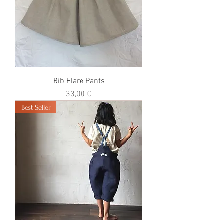
Rib Flare Pants
価格
33,00 €
Best Seller