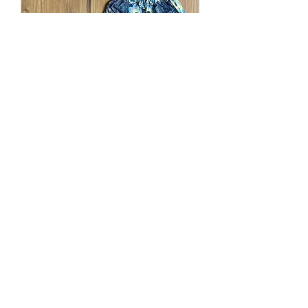
Pullover + Short Pants SETS
Sold Out
Best Seller