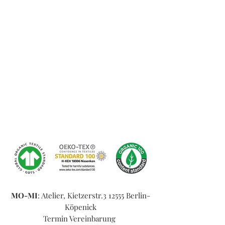
MO-MI
: Atelier, Kietzerstr.3 12555 Berlin-
Köpenick
Termin Vereinbarung