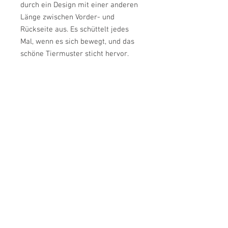
durch ein Design mit einer anderen
Länge zwischen Vorder- und
Rückseite aus. Es schüttelt jedes
Mal, wenn es sich bewegt, und das
schöne Tiermuster sticht hervor.
Mode from JAPAN
Design Nr. 133
100% Linen 100% Cotton
Pflege: 30 ℃ Wäsche | Wäschennetz
verwenden
©
2015-2026
Gastronomie KUMAMI
. All Rights
Reserved.