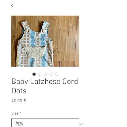
Baby Latzhose Cord
Dots
40,00 €
価
格
Size
*