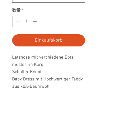
数量
*
Einkaufskorb
Latzhose mit verchiedene Dots
muster im Kord.
Schulter Knopf.
Baby Dress mit Hochwertiger Teddy
aus kbA-Baumwoll.
Knopfleiste am Rücken.
Mode from JAPAN
GOTS Qualität
Design Nr. B017